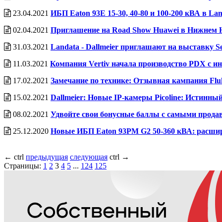
23.04.2021
ИБП Eaton 93E 15-30, 40-80 и 100-200 кВА в La
02.04.2021
Приглашение на Road Show Huawei в Нижнем Но
31.03.2021
Landata - Dallmeier приглашают на выставку S
11.03.2021
Компания Vertiv начала производство PDX с 
17.02.2021
Замечание по технике: Отзывная кампания Flu
15.02.2021
Dallmeier: Новые IP-камеры Picoline: Истин
08.02.2021
Удвойте свои бонусные баллы с самыми прода
25.12.2020
Новые ИБП Eaton 93PM G2 50-360 кВА: расшир
←
ctrl
предыдущая
следующая
ctrl
→
Страницы:
1
2
3
4
5
...
124
125