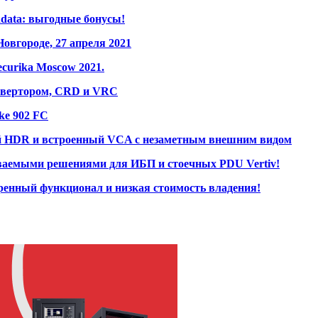
ndata: выгодные бонусы!
вгороде, 27 апреля 2021
ecurika Moscow 2021.
инвертором, CRD и VRC
ke 902 FC
ный HDR и встроенный VCA с незаметным внешним видом
ваемыми решениями для ИБП и стоечных PDU Vertiv!
енный функционал и низкая стоимость владения!