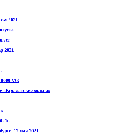
cow 2021
вгуста
вгуст
p 2021
.
8000 V6!
тре «Крылатские холмы»
г.
021г.
урге, 12 мая 2021