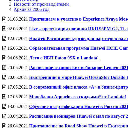
Новости от производителей
Архив за 2006 год
31.08.2021
Приглашаем к участию в Experience Avaya Mos
02.08.2021
Live – презентация новинки ИБП 93PM G2, 11 а
12.07.2021
Huawei: Расписание курсов для партнеров на а
16.06.2021
Образовательная программа Huawei HCIE Cam
04.06.2021
Лето с ИБП Eaton 9SX в Landata!
20.05.2021
Расписание технических вебинаров Lenovo 2021
20.05.2021
Быстрейший в мире Huawei OceanStor Dorado 1
17.05.2021
В современный офис класса «А» в бизнес-цен
17.05.2021
Моноблоки Aquarius со скидками* от Landata!
13.05.2021
Обучение и сертификация Huawei в России 2021
30.04.2021
Расписание вебинаров Huawei с мая по август 2
26.04.2021
Приглашение на Road Show Huawei в Екатеринб