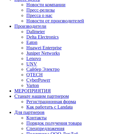
Новости компании
Пресс-релизы
Пресса о нас
Новости от производителей
Производители
Dallmeier
Delta Electronics
Eaton
Huawei Enterprise
Juniper Networks
Lenovo
UNV
Сайбер Электро
QTECH
CyberPower
Varton
МЕРОПРИЯТИЯ
Станьте нашим партнером
Регистрационная форма
Как работать с Landata
Для партнеров
Кoнтaкты
Порядок получения товара
Спецпредложения
Поддержка ООО ЛогЛаб