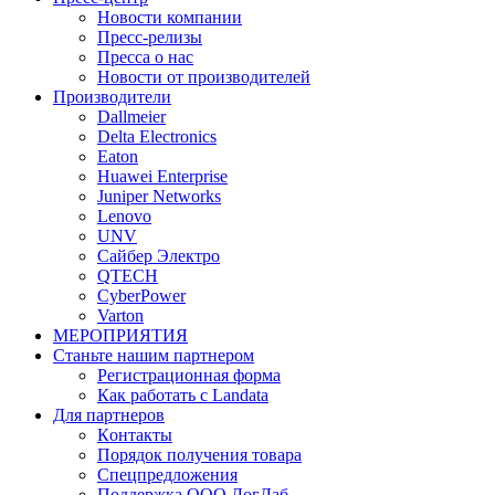
Новости компании
Пресс-релизы
Пресса о нас
Новости от производителей
Производители
Dallmeier
Delta Electronics
Eaton
Huawei Enterprise
Juniper Networks
Lenovo
UNV
Сайбер Электро
QTECH
CyberPower
Varton
МЕРОПРИЯТИЯ
Станьте нашим партнером
Регистрационная форма
Как работать с Landata
Для партнеров
Кoнтaкты
Порядок получения товара
Спецпредложения
Поддержка ООО ЛогЛаб