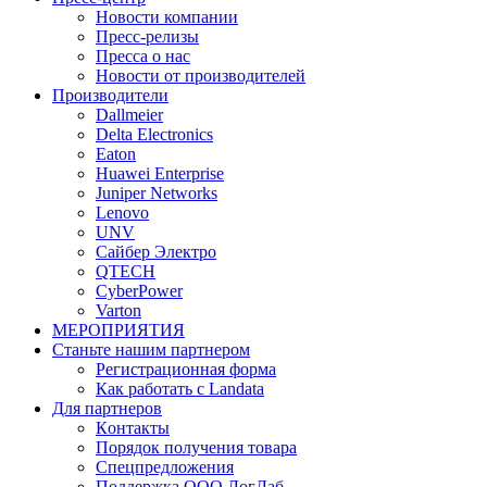
Новости компании
Пресс-релизы
Пресса о нас
Новости от производителей
Производители
Dallmeier
Delta Electronics
Eaton
Huawei Enterprise
Juniper Networks
Lenovo
UNV
Сайбер Электро
QTECH
CyberPower
Varton
МЕРОПРИЯТИЯ
Станьте нашим партнером
Регистрационная форма
Как работать с Landata
Для партнеров
Кoнтaкты
Порядок получения товара
Спецпредложения
Поддержка ООО ЛогЛаб