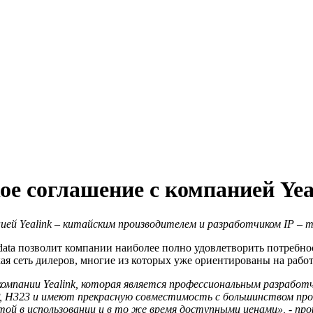
ое соглашение с компанией Yea
нией
Yealink
– китайским производителем и разработчиком
IP
– т
ata позволит компании наиболее полно удовлетворить потребно
я сеть дилеров, многие из которых уже ориентированы на рабо
компании
Yealink
, которая является профессиональным разработчи
,
H
323 и имеют прекрасную совместимость с большинством прои
ой в использовании и в то же время доступными ценами», - пр