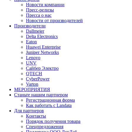
Новости компании
Пресс-релизы
Пресса о нас
Новости от производителей
Производители
Dallmeier
Delta Electronics
Eaton
Huawei Enterprise
Juniper Networks
Lenovo
UNV
Сайбер Электро
QTECH
CyberPower
Varton
МЕРОПРИЯТИЯ
Станьте нашим партнером
Регистрационная форма
Как работать с Landata
Для партнеров
Кoнтaкты
Порядок получения товара
Спецпредложения
Поддержка ООО ЛогЛаб