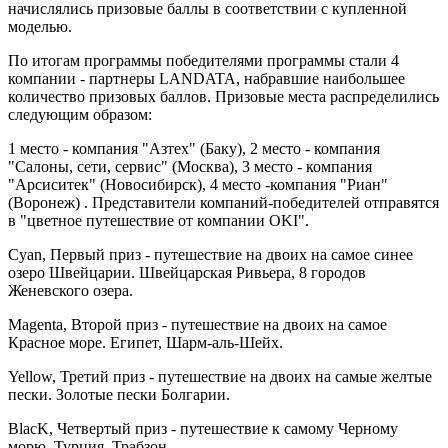
начислялись призовые баллы в соответствии с купленной
моделью.
По итогам программы победителями программы стали 4
компании - партнеры LANDATA, набравшие наибольшее
количество призовых баллов. Призовые места распределились
следующим образом:
1 место - компания "Азтех" (Баку), 2 место - компания
"Салоны, сети, сервис" (Москва), 3 место - компания
"Арсиситек" (Новосибирск), 4 место -компания "Риан"
(Воронеж) . Представители компаний-победителей отправятся
в "цветное путешествие от компании OKI".
Cyan, Первый приз - путешествие на двоих на самое синее
озеро Швейцарии. Швейцарская Ривьера, 8 городов
Женевского озера.
Magenta, Второй приз - путешествие на двоих на самое
Красное море. Египет, Шарм-аль-Шейх.
Yellow, Третий приз - путешествие на двоих на самые желтые
пески. Золотые пески Болгарии.
BlacK, Четвертый приз - путешествие к самому Черному
морю. Турция, Трабзон.