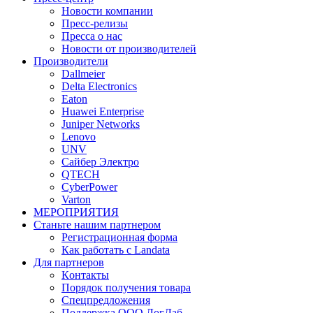
Новости компании
Пресс-релизы
Пресса о нас
Новости от производителей
Производители
Dallmeier
Delta Electronics
Eaton
Huawei Enterprise
Juniper Networks
Lenovo
UNV
Сайбер Электро
QTECH
CyberPower
Varton
МЕРОПРИЯТИЯ
Станьте нашим партнером
Регистрационная форма
Как работать с Landata
Для партнеров
Кoнтaкты
Порядок получения товара
Спецпредложения
Поддержка ООО ЛогЛаб