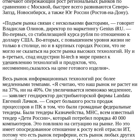
отмечают опережающий рост региональных рынков по
сравнению с Москвой, быстрее всего развиваются Северо-
Запзд, Новосибирск, а также Юг России (Ростов-на-Дону).
«Подъем рынка связан с несколькими факторами, — говорит
Владислав Олинов, директор по маркетингу Genius iRU. —
Во-первых, со стабилизацией курса рубля по отношению к
доллару США. Во-вторых, с повышением уровня жизни не
только в столице, но и в крупных городах России, что не
могло не сказаться на росте рынка высоких технологий. Ну и
в-третьих, спад индустрии hi-tech в мире привел к
удешевлению технологий и продуктов, что,
несомненно,сказалось на цене готового изделия».
Весь рынок информационных технологий рос более
медленными темпами. «Я считаю, что наш рынок не растет ни
на 37%, ни на 40%. Он увеличивается немножко медленнее,
— заявляет гендиректор дистрибьюторской фирмы Landata
Евгений Лачков. — Секрет большого роста продаж
процессоров и ПК в том, что были громадные федеральные
тендеры. Были тендеры Казначейства, МНС, всем известный
тендер «Дети России», который потребил порядка 40 000
компьютеров. Это повлияло на ситуацию на рынке. Но это
имеет опосредованное отношение к росту всей отрасли ИТ,
потому что есть рынок периферии, есть рынок любых других