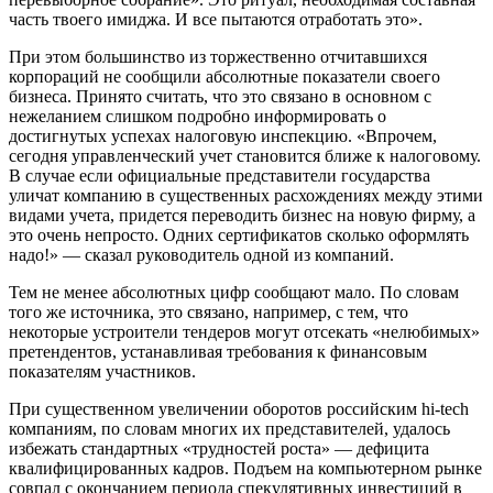
часть твоего имиджа. И все пытаются отработать это».
При этом большинство из торжественно отчитавшихся
корпораций не сообщили абсолютные показатели своего
бизнеса. Принято считать, что это связано в основном с
нежеланием слишком подробно информировать о
достигнутых успехах налоговую инспекцию. «Впрочем,
сегодня управленческий учет становится ближе к налоговому.
В случае если официальные представители государства
уличат компанию в существенных расхождениях между этими
видами учета, придется переводить бизнес на новую фирму, а
это очень непросто. Одних сертификатов сколько оформлять
надо!» — сказал руководитель одной из компаний.
Тем не менее абсолютных цифр сообщают мало. По словам
того же источника, это связано, например, с тем, что
некоторые устроители тендеров могут отсекать «нелюбимых»
претендентов, устанавливая требования к финансовым
показателям участников.
При существенном увеличении оборотов российским hi-tech
компаниям, по словам многих их представителей, удалось
избежать стандартных «трудностей роста» — дефицита
квалифицированных кадров. Подъем на компьютерном рынке
совпал с окончанием периода спекулятивных инвестиций в