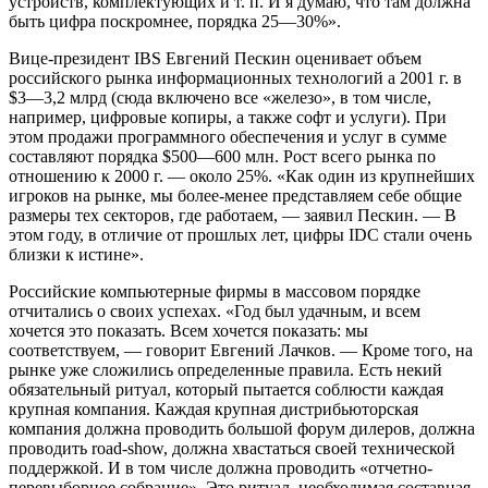
устройств, комплектующих и т. п. И я думаю, что там должна
быть цифра поскромнее, порядка 25—30%».
Вице-президент IBS Евгений Пескин оценивает объем
российского рынка информационных технологий а 2001 г. в
$3—3,2 млрд (сюда включено все «железо», в том числе,
например, цифровые копиры, а также софт и услуги). При
этом продажи программного обеспечения и услуг в сумме
составляют порядка $500—600 млн. Рост всего рынка по
отношению к 2000 г. — около 25%. «Как один из крупнейших
игроков на рынке, мы более-менее представляем себе общие
размеры тех секторов, где работаем, — заявил Пескин. — В
этом году, в отличие от прошлых лет, цифры IDC стали очень
близки к истине».
Российские компьютерные фирмы в массовом порядке
отчитались о своих успехах. «Год был удачным, и всем
хочется это показать. Всем хочется показать: мы
соответствуем, — говорит Евгений Лачков. — Кроме того, на
рынке уже сложились определенные правила. Есть некий
обязательный ритуал, который пытается соблюсти каждая
крупная компания. Каждая крупная дистрибьюторская
компания должна проводить большой форум дилеров, должна
проводить road-show, должна хвастаться своей технической
поддержкой. И в том числе должна проводить «отчетно-
перевыборное собрание». Это ритуал, необходимая составная