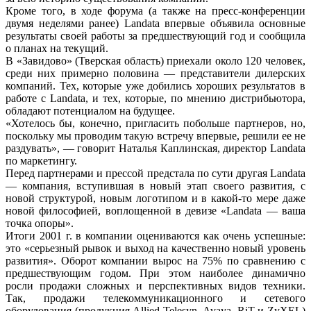
Кроме того, в ходе форума (а также на пресс-конференции
двумя неделями ранее) Landata впервые объявила основные
результаты своей работы за предшествующий год и сообщила
о планах на текущий.
В «Завидово» (Тверская область) приехали около 120 человек,
среди них примерно половина — представители дилерских
компаний. Тех, которые уже добились хороших результатов в
работе с Landata, и тех, которые, по мнению дистрибьютора,
обладают потенциалом на будущее.
«Хотелось бы, конечно, пригласить побольше партнеров, но,
поскольку мы проводим такую встречу впервые, решили ее не
раздувать», — говорит Наталья Каплинская, директор Landata
по маркетингу.
Перед партнерами и прессой предстала по сути другая Landata
— компания, вступившая в новый этап своего развития, с
новой структурой, новым логотипом и в какой-то мере даже
новой философией, воплощенной в девизе «Landata — ваша
точка опоры».
Итоги 2001 г. в компании оцениваются как очень успешные:
это «серьезный рывок и выход на качественно новый уровень
развития». Оборот компании вырос на 75% по сравнению с
предшествующим годом. При этом наиболее динамично
росли продажи сложных и перспективных видов техники.
Так, продажи телекоммуникационного и сетевого
оборудования (продукция Allied Telesyn, Avaya, RiT и ZyXEL)