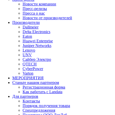
Новости компании
Пресс-релизы
Пресса о нас
Новости от производителей
Производители
Dallmeier
Delta Electronics
Eaton
Huawei Enterprise
Juniper Networks
Lenovo
UNV
Сайбер Электро
QTECH
CyberPower
Varton
МЕРОПРИЯТИЯ
Станьте нашим партнером
Регистрационная форма
Как работать с Landata
Для партнеров
Кoнтaкты
Порядок получения товара
Спецпредложения
Поддержка ООО ЛогЛаб