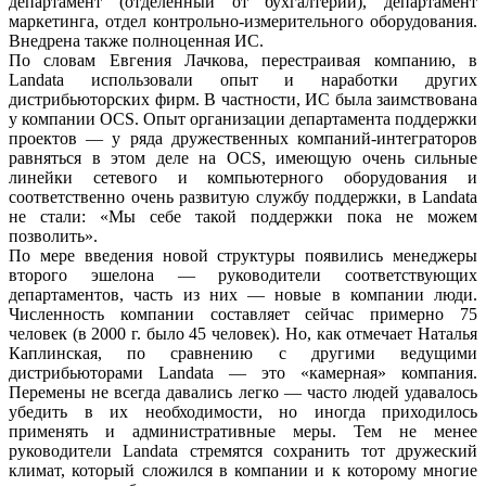
департамент (отделенный от бухгалтерии), департамент
маркетинга, отдел контрольно-измерительного оборудования.
Внедрена также полноценная ИС.
По словам Евгения Лачкова, перестраивая компанию, в
Landata использовали опыт и наработки других
дистрибьюторских фирм. В частности, ИС была заимствована
у компании OCS. Опыт организации департамента поддержки
проектов — у ряда дружественных компаний-интеграторов
равняться в этом деле на OCS, имеющую очень сильные
линейки сетевого и компьютерного оборудования и
соответственно очень развитую службу поддержки, в Landata
не стали: «Мы себе такой поддержки пока не можем
позволить».
По мере введения новой структуры появились менеджеры
второго эшелона — руководители соответствующих
департаментов, часть из них — новые в компании люди.
Численность компании составляет сейчас примерно 75
человек (в 2000 г. было 45 человек). Но, как отмечает Наталья
Каплинская, по сравнению с другими ведущими
дистрибьюторами Landata — это «камерная» компания.
Перемены не всегда давались легко — часто людей удавалось
убедить в их необходимости, но иногда приходилось
применять и административные меры. Тем не менее
руководители Landata стремятся сохранить тот дружеский
климат, который сложился в компании и к которому многие