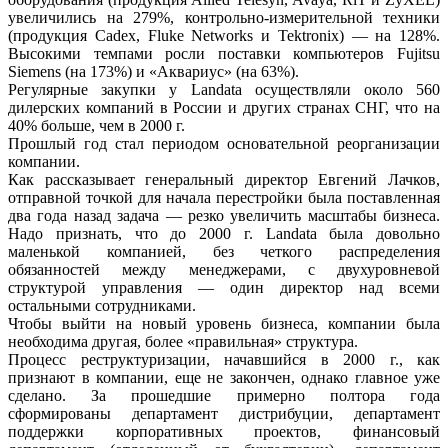
увеличились на 279%, контрольно-измерительной техники
(продукция Cadex, Fluke Networks и Tektronix) — на 128%.
Высокими темпами росли поставки компьютеров Fujitsu
Siemens (на 173%) и «Аквариус» (на 63%).
Регулярные закупки у Landata осуществляли около 560
дилерских компаний в России и других странах СНГ, что на
40% больше, чем в 2000 г.
Прошлый год стал периодом основательной реорганизации
компании.
Как рассказывает генеральный директор Евгений Лачков,
отправной точкой для начала перестройки была поставленная
два года назад задача — резко увеличить масштабы бизнеса.
Надо признать, что до 2000 г. Landata была довольно
маленькой компанией, без четкого распределения
обязанностей между менеджерами, с двухуровневой
структурой управления — один директор над всеми
остальными сотрудниками.
Чтобы выйти на новый уровень бизнеса, компании была
необходима другая, более «правильная» структура.
Процесс реструктуризации, начавшийся в 2000 г., как
признают в компании, еще не закончен, однако главное уже
сделано. За прошедшие примерно полтора года
сформированы департамент дистрибуции, департамент
поддержки корпоративных проектов, финансовый