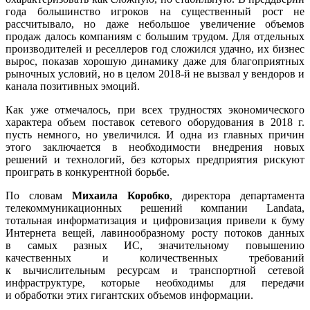
года большинство игроков на существенный рост не
рассчитывало, но даже небольшое увеличение объемов
продаж далось компаниям с большим трудом. Для отдельных
производителей и реселлеров год сложился удачно, их бизнес
вырос, показав хорошую динамику даже для благоприятных
рыночных условий, но в целом 2018-й не вызвал у вендоров и
канала позитивных эмоций.
Как уже отмечалось, при всех трудностях экономического
характера объем поставок сетевого оборудования в 2018 г.
пусть немного, но увеличился. И одна из главных причин
этого заключается в необходимости внедрения новых
решений и технологий, без которых предприятия рискуют
проиграть в конкурентной борьбе.
По словам
Михаила Коробко
, директора департамента
телекоммуникационных решений компании Landata,
тотальная информатизация и цифровизация привели к буму
Интернета вещей, лавинообразному росту потоков данных
в самых разных ИС, значительному повышению
качественных и количественных требований
к вычислительным ресурсам и транспортной сетевой
инфраструктуре, которые необходимы для передачи
и обработки этих гигантских объемов информации.