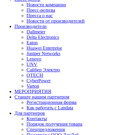
Новости компании
Пресс-релизы
Пресса о нас
Новости от производителей
Производители
Dallmeier
Delta Electronics
Eaton
Huawei Enterprise
Juniper Networks
Lenovo
UNV
Сайбер Электро
QTECH
CyberPower
Varton
МЕРОПРИЯТИЯ
Станьте нашим партнером
Регистрационная форма
Как работать с Landata
Для партнеров
Кoнтaкты
Порядок получения товара
Спецпредложения
Поддержка ООО ЛогЛаб