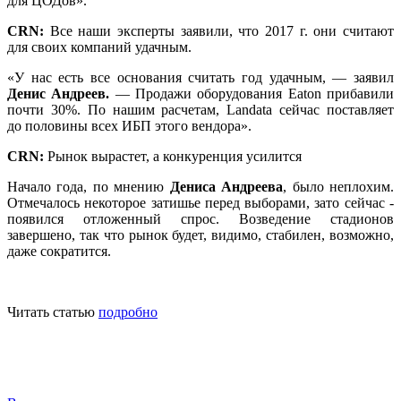
для ЦОДов».
CRN:
Все наши эксперты заявили, что 2017 г. они считают
для сво­их компаний удачным.
«У нас есть все основания считать год удачным, — заявил
Денис Андреев.
— Продажи ­оборудования Eaton прибавили
почти 30%. По нашим расчетам, Landata сейчас поставляет
до половины всех ИБП этого вендора».
CRN:
Рынок вырастет, а конкуренция усилится
Начало года, по мнению
Дениса Андреева
, было неплохим.
Отмечалось некоторое затишье перед выборами, зато сейчас ­
появился отложенный спрос. Возведение стадионов
завершено, так что рынок будет, види­мо, стабилен, возможно,
даже сократится.
Читать статью
подробно