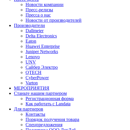
Новости компании
Пресс-релизы
Пресса о нас
Новости от производителей
Производители
Dallmeier
Delta Electronics
Eaton
Huawei Enterprise
Juniper Networks
Lenovo
UNV
Сайбер Электро
QTECH
CyberPower
Varton
МЕРОПРИЯТИЯ
Станьте нашим партнером
Регистрационная форма
Как работать с Landata
Для партнеров
Кoнтaкты
Порядок получения товара
Спецпредложения
Поддержка ООО ЛогЛаб