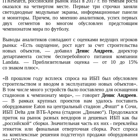
ITResearch, российский рынок ИБП в 2017 г. по темпам роста
оказался на четвертом месте. Первые три строчки заняли
светодиодные модульные экраны, ­информационные панели
и мониторы. Причем, по мнению аналитиков, успех первых
двух сегментов во многом обусловлен предстоящим
чемпионатом мира по футболу.
Выводы аналитиков совпадают с оценками ведущих игроков
рынка: «Есть ощущение, рост идет за счет строительства
новых объектов, — добавил
Денис Андреев
, директор
департамен­та систем бесперебойного питания компании
Landata. — Приблизительная оценка — от 10 до 15%
со знаком плюс».
«В прошлом году всплеск спроса на ИБП был обусловлен
строительством и вводом в эксплуатацию новых объектов».
В том числе много устройств было поставлено для оснащения
стадионов к чемпионату ­мира», — говорит
Денис Андре­ев
.
— В рамках крупных проектов нам удалось поставить
оборудование Eaton на центральный стадион „Фишт“ в Со­чи,
ИБП Delta для ВТБ-Арена (стадион „Динамо“). Продол­жался
приток на рынок разных вендоров и дешевых ИБП как бы
„российской“ сборки. Зна­чительная часть их них - переклейка
этикеток или финальная отверточная сборка. Рост спроса
на комплексные ­решения подстегнул продажи оборудования