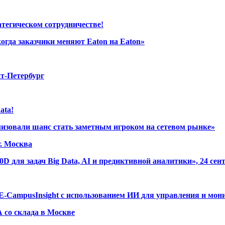
атегическом сотрудничестве!
когда заказчики меняют Eaton на Eaton»
кт-Петербург
ata!
изовали шанс стать заметным игроком на сетевом рынке»
г. Москва
D для задач Big Data, AI и предиктивной аналитики», 24 сен
E-CampusInsight с использованием ИИ для управления и мони
А со склада в Москве