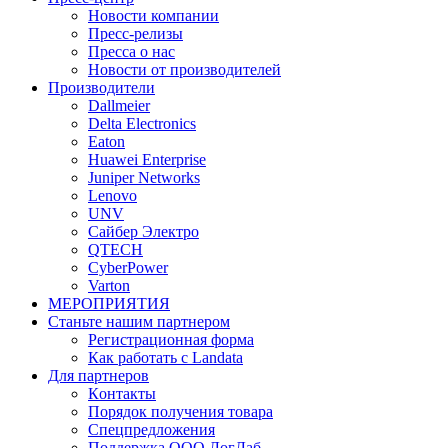
Новости компании
Пресс-релизы
Пресса о нас
Новости от производителей
Производители
Dallmeier
Delta Electronics
Eaton
Huawei Enterprise
Juniper Networks
Lenovo
UNV
Сайбер Электро
QTECH
CyberPower
Varton
МЕРОПРИЯТИЯ
Станьте нашим партнером
Регистрационная форма
Как работать с Landata
Для партнеров
Кoнтaкты
Порядок получения товара
Спецпредложения
Поддержка ООО ЛогЛаб