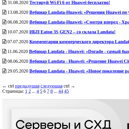
31.08.2020
Тестируй Wi-Fi 6 от Huawei бесплатно!
13.08.2020
Вебинар Landata-Huawei: «Решения Huawei по 
06.08.2020
Вебинар Landata-Huawei: «Смотря вперед - Хр
10.07.2020
ИБП Eaton 3S GEN2 – со склада Landata!
07.07.2020
Комментарии коммерческого директора Landata
11.06.2020
Вебинар Landata - Huawei: «Dorado - самый бы
08.06.2020
Вебинар Landata - Huawei: «Решение Huawei C
29.05.2020
Вебинар Landata - Huawei: «Новое поколение 
←
ctrl
предыдущая
следующая
ctrl
→
Страницы:
1
2
...
4
5
6
7
8
...
44
45