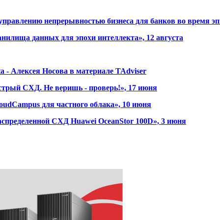
управлению непрерывностью бизнеса для банков во время эпи
анилища данных для эпохи интеллекта», 12 августа
 - Алексея Носова в материале TAdviser
стрый СХД. Не веришь - проверь!», 17 июня
loudCampus для частного облака», 10 июня
распределенной СХД Huawei OceanStor 100D», 3 июня