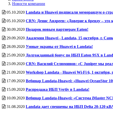
Новости компании
05.10.2020
Landata и Huawei подписали меморандум о стр
05.10.2020
CRN: Денис Андреев: «Доверие к бренду – это 
30.09.2020
Подарок новым партнерам Eaton!
29.09.2020
Академия Huawei - Landata, 15 октября, г. Сан
28.09.2020
Умные экраны от Huawei в Landata!
25.09.2020
Долгожданный бонус по ИБП Eaton 9SX в Land
23.09.2020
CRN: Василий Селюминов: «С Juniper мы реал
21.09.2020
Workshop Landata - Huawei Wi-Fi 6, 1 октября, 
17.09.2020
Вебинар Landata-Huawei: «Huawei OceanStor 100
15.09.2020
Распродажа ИБП Vertiv в Landata!
10.09.2020
Вебинар Landata-Huawei: «Система iMaster NC
31.08.2020
Landata дает спеццены на ИБП Delta 20-120 кВ