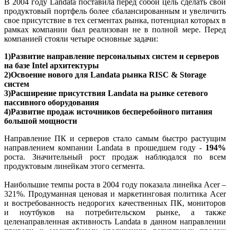
В 2004 году Landata поставила перед собой цель сделать свой
продуктовый портфель более сбалансированным и увеличить
свое присутствие в тех сегментах рынка, потенциал которых в
рамках компании был реализован не в полной мере. Перед
компанией стояли четыре основные задачи:
1)
Развитие направление персональных систем и серверов
на базе Intel архитектуры
2)Освоение нового для Landata рынка RISC & Storage
систем
3)Расширение присутствия Landata на рынке сетевого
пассивного оборудования
4)Развитие продаж источников бесперебойного питания
большой мощности
Направление ПК и серверов стало самым быстро растущим
направлением компании Landata в прошедшем году -
194%
роста. Значительный рост продаж наблюдался по всем
продуктовым линейкам этого сегмента.
Наибольшие темпы роста в 2004 году показала линейка Acer –
321%. Продуманная ценовая и маркетинговая политика Acer
и востребованность недорогих качественных ПК, мониторов
и ноутбуков на потребительском рынке, а также
целенаправленная активность Landata в данном направлении