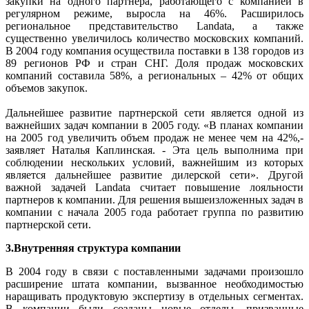
закупки на одного партнера, работающего с компанией в
регулярном режиме, выросла на 46%. Расширилось
региональное представительство Landata, а также
существенно увеличилось количество московских компаний.
В 2004 году компания осуществила поставки в 138 городов из
89 регионов РФ и стран СНГ. Доля продаж московских
компаний составила 58%, а региональных – 42% от общих
объемов закупок.
Дальнейшее развитие партнерской сети является одной из
важнейших задач компании в 2005 году. «В планах компании
на 2005 год увеличить объем продаж не менее чем на 42%,-
заявляет Наталья Каплинская. - Эта цель выполнима при
соблюдении нескольких условий, важнейшим из которых
является дальнейшее развитие дилерской сети». Другой
важной задачей Landata считает повышение лояльности
партнеров к компании. Для решения вышеизложенных задач в
компании с начала 2005 года работает группа по развитию
партнерской сети.
3.Внутренняя структура компании
В 2004 году в связи с поставленными задачами произошло
расширение штата компании, вызванное необходимостью
наращивать продуктовую экспертизу в отдельных сегментах.
В компании были созданы новые отделы, призванные