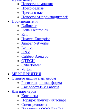
Новости компании
Пресс-релизы
Пресса о нас
Новости от производителей
Производители
Dallmeier
Delta Electronics
Eaton
Huawei Enterprise
Juniper Networks
Lenovo
UNV
Сайбер Электро
QTECH
CyberPower
Varton
МЕРОПРИЯТИЯ
Станьте нашим партнером
Регистрационная форма
Как работать с Landata
Для партнеров
Кoнтaкты
Порядок получения товара
Спецпредложения
Поддержка ООО ЛогЛаб