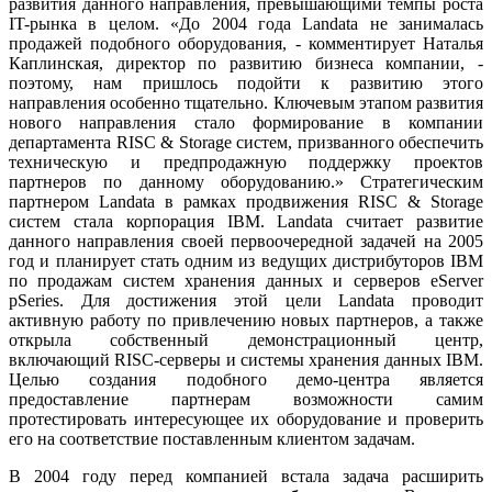
развития данного направления, превышающими темпы роста
IT-рынка в целом. «До 2004 года Landata не занималась
продажей подобного оборудования, - комментирует Наталья
Каплинская, директор по развитию бизнеса компании, -
поэтому, нам пришлось подойти к развитию этого
направления особенно тщательно. Ключевым этапом развития
нового направления стало формирование в компании
департамента RISC & Storage систем, призванного обеспечить
техническую и предпродажную поддержку проектов
партнеров по данному оборудованию.» Стратегическим
партнером Landata в рамках продвижения RISC & Storage
систем стала корпорация IBM. Landata считает развитие
данного направления своей первоочередной задачей на 2005
год и планирует стать одним из ведущих дистрибуторов IBM
по продажам систем хранения данных и серверов eServer
pSeries. Для достижения этой цели Landata проводит
активную работу по привлечению новых партнеров, а также
открыла собственный демонстрационный центр,
включающий RISC-серверы и системы хранения данных IBM.
Целью создания подобного демо-центра является
предоставление партнерам возможности самим
протестировать интересующее их оборудование и проверить
его на соответствие поставленным клиентом задачам.
В 2004 году перед компанией встала задача расширить