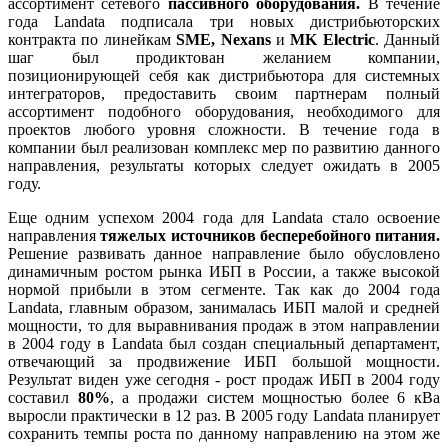
ассортимент сетевого
пассивного оборудования.
В течение
года Landata подписала три новых дистрибьюторских
контракта по линейкам
SME, Nexans
и
MK Electric
. Данный
шаг был продиктован желанием компании,
позиционирующей себя как дистрибьютора для системных
интеграторов, предоставить своим партнерам полный
ассортимент подобного оборудования, необходимого для
проектов любого уровня сложности. В течение года в
компании был реализован комплекс мер по развитию данного
направления, результаты которых следует ожидать в 2005
году.
Еще одним успехом 2004 года для Landata стало освоение
направления
тяжелых источников бесперебойного питания.
Решение развивать данное направление было обусловлено
динамичным ростом рынка ИБП в России, а также высокой
нормой прибыли в этом сегменте. Так как до 2004 года
Landata, главным образом, занималась ИБП малой и средней
мощности, то для выравнивания продаж в этом направлении
в 2004 году в Landata был создан специальный департамент,
отвечающий за продвижение ИБП большой мощности.
Результат виден уже сегодня - рост продаж ИБП в 2004 году
составил
80%
, а продажи систем мощностью более 6 кВа
выросли практически в 12 раз. В 2005 году Landata планирует
сохранить темпы роста по данному направлению на этом же