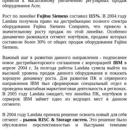
привели к маcштабному увеличению регулярных продаж
оборудования Acer.
Рост по линейке
Fujitsu Siemens
cоставил
115%
. В 2004 году
Landata получила право на дистрибьюцию полного спектра
оборудования Fujitsu Siemens Computers, что привело к
значительному росту продаж по этой линейке. Особенно
динамично развивался сегмент ноутбуков, продажи которых
составили более 30% от общих продаж оборудования Fujitsu
Siemens.
Важный шаг в развитии данного направления - подписание
новое дистрибьюторского соглашения с корпорацией
IBM
в
апреле 2004 г. За полгода работы Landata сумела выйти на
высокий уровень продаж данного оборудования и показать
хорошую динамику роста. Для развития ПК и серверного
направления IBM был сформирован специальный отдел и
проведена маштабная маркетинговая деятельность в регионах.
В 2005 году Landata ожидает, что линейка ПК, ноутбуков и
серверов IBM займет одно из ведущих мест в данном
сегменте.
В 2004 году Landata приняла решение освоить новый для себя
сегмент –
рынок RISC & Storage систем.
Это решение было
обусловлено перспективностью и быстрыми темпами