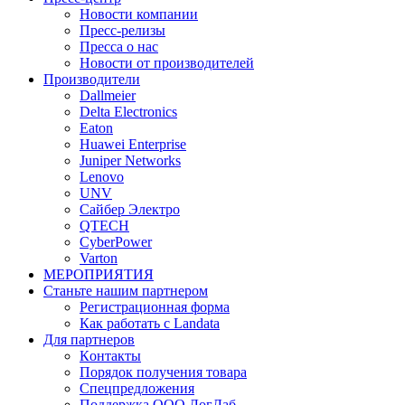
Новости компании
Пресс-релизы
Пресса о нас
Новости от производителей
Производители
Dallmeier
Delta Electronics
Eaton
Huawei Enterprise
Juniper Networks
Lenovo
UNV
Сайбер Электро
QTECH
CyberPower
Varton
МЕРОПРИЯТИЯ
Станьте нашим партнером
Регистрационная форма
Как работать с Landata
Для партнеров
Кoнтaкты
Порядок получения товара
Спецпредложения
Поддержка ООО ЛогЛаб