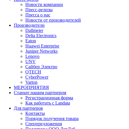
Новости компании
Пресс-релизы
Пресса о нас
Новости от производителей
Производители
Dallmeier
Delta Electronics
Eaton
Huawei Enterprise
Juniper Networks
Lenovo
UNV
Сайбер Электро
QTECH
CyberPower
Varton
МЕРОПРИЯТИЯ
Станьте нашим партнером
Регистрационная форма
Как работать с Landata
Для партнеров
Кoнтaкты
Порядок получения товара
Спецпредложения
Поддержка ООО ЛогЛаб