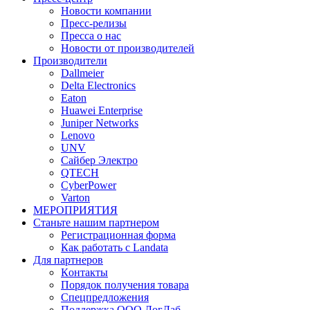
Новости компании
Пресс-релизы
Пресса о нас
Новости от производителей
Производители
Dallmeier
Delta Electronics
Eaton
Huawei Enterprise
Juniper Networks
Lenovo
UNV
Сайбер Электро
QTECH
CyberPower
Varton
МЕРОПРИЯТИЯ
Станьте нашим партнером
Регистрационная форма
Как работать с Landata
Для партнеров
Кoнтaкты
Порядок получения товара
Спецпредложения
Поддержка ООО ЛогЛаб