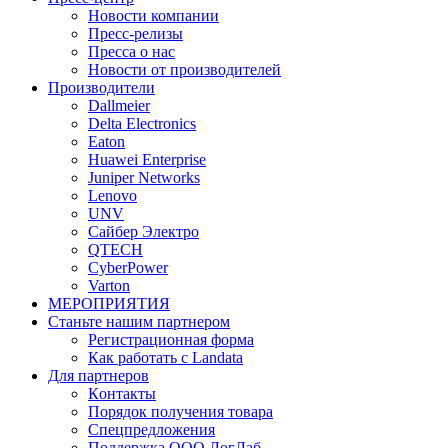
Новости компании
Пресс-релизы
Пресса о нас
Новости от производителей
Производители
Dallmeier
Delta Electronics
Eaton
Huawei Enterprise
Juniper Networks
Lenovo
UNV
Сайбер Электро
QTECH
CyberPower
Varton
МЕРОПРИЯТИЯ
Станьте нашим партнером
Регистрационная форма
Как работать с Landata
Для партнеров
Кoнтaкты
Порядок получения товара
Спецпредложения
Поддержка ООО ЛогЛаб