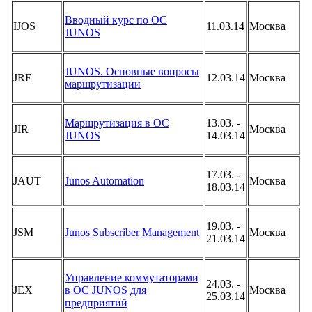
Вводный курс по OC
IJOS
11.03.14
Москва
JUNOS
JUNOS. Основные вопросы
JRE
12.03.14
Москва
маршрутизации
Маршрутизация в ОС
13.03. -
JIR
Москва
JUNOS
14.03.14
17.03. -
JAUT
Junos Automation
Москва
18.03.14
19.03. -
JSM
Junos Subscriber Management
Москва
21.03.14
Управление коммутаторами
24.03. -
JEX
в ОС JUNOS для
Москва
25.03.14
предприятий