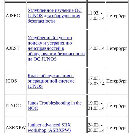
Углубленное изучение ОС
11.03. -
AJSEC
JUNOS для оборудования
Петербург
13.03.14
безопасности
Углубленный курс по
поиску и устранению
AJEST
неисправностей в
14.03.14
Петербург
оборудовании безопасности
на OC JUNOS
Класс обслуживания в
17.03. -
JCOS
операционной системе
Петербург
18.03.14
JUNOS
Junos Troubleshooting in the
19.03. -
JTNOC
Петербург
NOC
21.03.14
Juniper advanced SRX
24.03. -
ASRXPW
Петербург
workshop (ASRXPW)
28.03.14