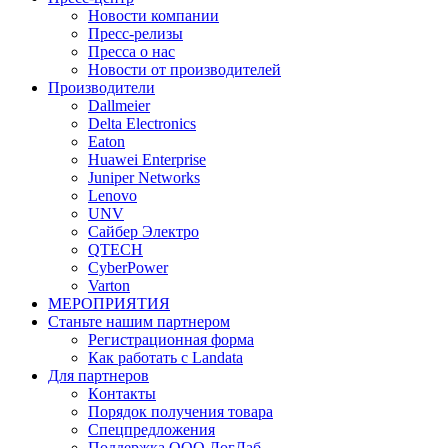
Новости компании
Пресс-релизы
Пресса о нас
Новости от производителей
Производители
Dallmeier
Delta Electronics
Eaton
Huawei Enterprise
Juniper Networks
Lenovo
UNV
Сайбер Электро
QTECH
CyberPower
Varton
МЕРОПРИЯТИЯ
Станьте нашим партнером
Регистрационная форма
Как работать с Landata
Для партнеров
Кoнтaкты
Порядок получения товара
Спецпредложения
Поддержка ООО ЛогЛаб