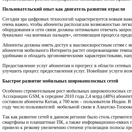
Пользовательский опыт как двигатель развития отрасли
Сегодня эра цифровых технологий характеризуется новым важ
очень важно, чтобы абоненты располагали возможностью легко 
оборудования и сети связи должны оптимально отвечать запрос
буквально «на кончиках пальцев», оптимизация процесса пред
Абоненты должны иметь доступ к высокоскоростным сетям с мин
абонентов мобильного Интернета растет опережающими темпам
удобными и обладать эргономическими характеристиками, на
Предоставление услуг абонентам и прогресс в области сетевых
улучшить процесс предоставления услуг. Новейшие услуги воз
Быстрое развитие мобильных широкополосных сетей
Особенно стремительным рост мобильных широкополосных сете
Ассоциации GSM, в середине 2010 года 2,4 млрд (48%) абонент
составили абоненты Китая, а 700 млн – пользователи Индии. 
году число пользователей мобильной связи в Азиатско-Тихоок
Так как развитие сетей в данном регионе было столь стремите
смартфоны и планшетные ПК, а также информационно-емких пр
привело к резкому увеличению степени утилизации полосы про