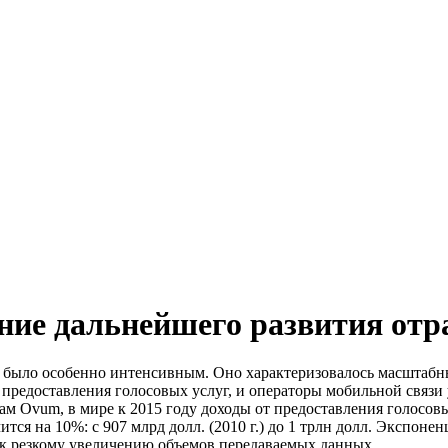
ение дальнейшего развития отр
ы было особенно интенсивным. Оно характеризовалось масштаб
т предоставления голосовых услуг, и операторы мобильной связи
м Ovum, в мире к 2015 году доходы от предоставления голосовых у
ится на 10%: с 907 млрд долл. (2010 г.) до 1 трлн долл. Экспон
к резкому увеличению объемов передаваемых данных.