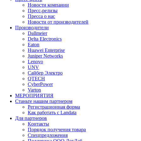
Новости компании
Пресс-релизы
Пресса о нас
Новости от производителей
Производители
Dallmeier
Delta Electronics
Eaton
Huawei Enterprise
Juniper Networks
Lenovo
UNV
Сайбер Электро
QTECH
CyberPower
Varton
МЕРОПРИЯТИЯ
Станьте нашим партнером
Регистрационная форма
Как работать с Landata
Для партнеров
Кoнтaкты
Порядок получения товара
Спецпредложения
Поддержка ООО ЛогЛаб