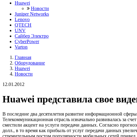
Huawei
Новости
Juniper Networks
Lenovo
QTECH
UNV
Сайбер Электро
CyberPower
Varton
Главная
Оборудование
Huawei
Новости
12.01.2012
Huawei представила свое вид
В последние два десятилетия развитие информационной сфер
Телекоммуникационная отрасль изначально развивалась за сче
сместили акцент на услуги передачи данных. Согласно прогноза
долл., в то время как прибыль от услуг передачи данных увелич
стремительным ростом популярности мобильных сетей привел 