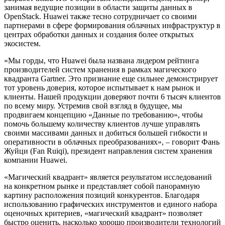
занимая ведущие позиции в области защиты данных в
OpenStack. Huawei также тесно сотрудничает со своими
партнерами в сфере формирования облачных инфраструктур в
центрах обработки данных и создания более открытых
экосистем.
«Мы горды, что Huawei была названа лидером рейтинга
производителей систем хранения в рамках магического
квадранта Gartner. Это признание еще сильнее демонстрирует
тот уровень доверия, которое испытывает к нам рынок и
клиенты. Нашей продукции доверяют почти 6 тысяч клиентов
по всему миру. Устремив свой взгляд в будущее, мы
продвигаем концепцию «Данные по требованию», чтобы
помочь большему количеству клиентов лучше управлять
своими массивами данных и добиться большей гибкости и
оперативности в облачных преобразованиях», – говорит Фань
Жуйци (Fan Ruiqi), президент направления систем хранения
компании Huawei.
«Магический квадрант» является результатом исследований
на конкретном рынке и представляет собой панорамную
картину расположения позиций конкурентов. Благодаря
использованию графических инструментов и единого набора
оценочных критериев, «магический квадрант» позволяет
быстро оценить, насколько хорошо производители технологий