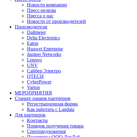
Новости компании
Пресс-релизы
Пресса о нас
Новости от производителей
Производители
Dallmeier
Delta Electronics
Eaton
Huawei Enterprise
Juniper Networks
Lenovo
UNV
Сайбер Электро
QTECH
CyberPower
Varton
МЕРОПРИЯТИЯ
Станьте нашим партнером
Регистрационная форма
Как работать с Landata
Для партнеров
Кoнтaкты
Порядок получения товара
Спецпредложения
Поддержка ООО ЛогЛаб