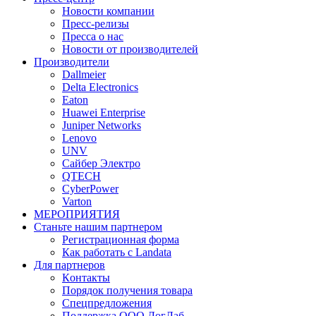
Новости компании
Пресс-релизы
Пресса о нас
Новости от производителей
Производители
Dallmeier
Delta Electronics
Eaton
Huawei Enterprise
Juniper Networks
Lenovo
UNV
Сайбер Электро
QTECH
CyberPower
Varton
МЕРОПРИЯТИЯ
Станьте нашим партнером
Регистрационная форма
Как работать с Landata
Для партнеров
Кoнтaкты
Порядок получения товара
Спецпредложения
Поддержка ООО ЛогЛаб