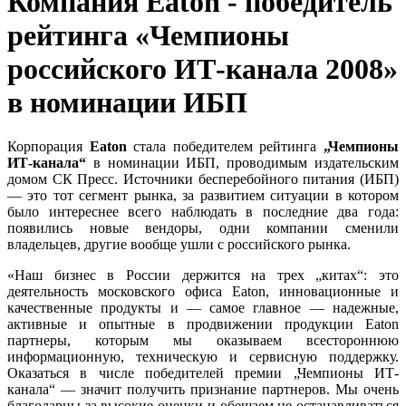
Компания Eaton - победитель
рейтинга «Чемпионы
российского ИТ-канала 2008»
в номинации ИБП
Корпорация
Eaton
стала победителем рейтинга
„Чемпионы
ИТ-канала“
в номинации ИБП, проводимым издательским
домом СК Пресс. Источники бесперебойного питания (ИБП)
— это тот сегмент рынка, за развитием ситуации в котором
было интереснее всего наблюдать в последние два года:
появились новые вендоры, одни компании сменили
владельцев, другие вообще ушли с российского рынка.
«Наш бизнес в России держится на трех „китах“: это
деятельность московского офиса Eaton, инновационные и
качественные продукты и — самое главное — надежные,
активные и опытные в продвижении продукции Eaton
партнеры, которым мы оказываем всестороннюю
информационную, техническую и сервисную поддержку.
Оказаться в числе победителей премии „Чемпионы ИТ-
канала“ — значит получить признание партнеров. Мы очень
благодарны за высокие оценки и обещаем не останавливаться