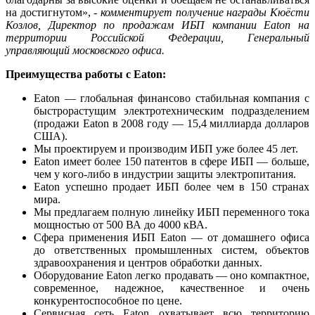
на достигнутом»,
- комментирует получение награды Кюёсти
Козлов, Директор по продажам ИБП компании Eaton на
территории Российской Федерации, Генеральный
управляющий московского офиса.
Преимущества работы с Eaton:
Eaton — глобальная финансово стабильная компания с
быстрорастущим электротехническим подразделением
(продажи Eaton в 2008 году — 15,4 миллиарда долларов
США).
Мы проектируем и производим ИБП уже более 45 лет.
Eaton имеет более 150 патентов в сфере ИБП — больше,
чем у кого-либо в индустрии защиты электропитания.
Eaton успешно продает ИБП более чем в 150 странах
мира.
Мы предлагаем полную линейку ИБП переменного тока
мощностью от 500 ВА до 4000 кВА.
Сфера применения ИБП Eaton — от домашнего офиса
до ответственных промышленных систем, объектов
здравоохранения и центров обработки данных.
Оборудование Eaton легко продавать — оно компактное,
современное, надежное, качественное и очень
конкурентоспособное по цене.
Сервисная сеть Eaton охватывает всю территорию