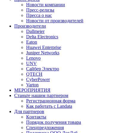
Новости компании
Пресс-релизы
Пресса о нас
Новости от производителей
Производители
Dallmeier
Delta Electronics
Eaton
Huawei Enterprise
Juniper Networks
Lenovo
UNV
Сайбер Электро
QTECH
CyberPower
Varton
МЕРОПРИЯТИЯ
Станьте нашим партнером
Регистрационная форма
Как работать с Landata
Для партнеров
Кoнтaкты
Порядок получения товара
Спецпредложения
Поддержка ООО ЛогЛаб