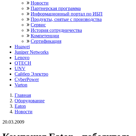
Новости
Партнерская программа
Информационный портал по ИБП
Продукты, снятые с производства
Сервис
История сотрудничества
Компетенции
Сертификация
Huawei
Juniper Networks
Lenovo
QTECH
UNV
Сайбер Электро
CyberPower
Varton
Главная
Оборудование
Eaton
Новости
20.03.2009