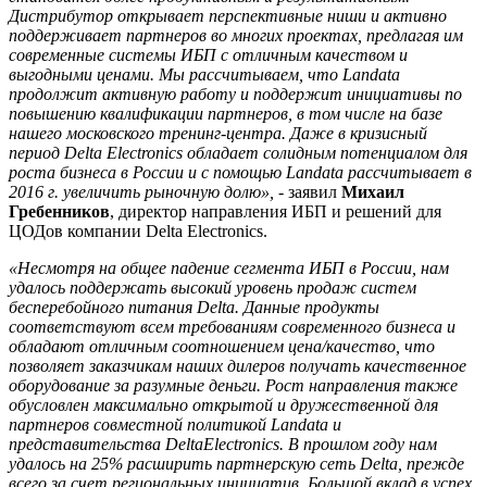
Дистрибутор открывает перспективные ниши и активно
поддерживает партнеров во многих проектах, предлагая им
современные системы ИБП с отличным качеством и
выгодными ценами. Мы рассчитываем, что Landata
продолжит активную работу и поддержит инициативы по
повышению квалификации партнеров, в том числе на базе
нашего московского тренинг-центра. Даже в кризисный
период Delta Electronics обладает солидным потенциалом для
роста бизнеса в России и с помощью Landata рассчитывает в
2016 г. увеличить рыночную долю», -
заявил
Михаил
Гребенников
, директор направления ИБП и решений для
ЦОДов компании Delta Electronics.
«Несмотря на общее падение сегмента ИБП в России, нам
удалось поддержать высокий уровень продаж систем
бесперебойного питания Delta. Данные продукты
соответствуют всем требованиям современного бизнеса и
обладают отличным соотношением цена/качество, что
позволяет заказчикам наших дилеров получать качественное
оборудование за разумные деньги. Рост направления также
обусловлен максимально открытой и дружественной для
партнеров совместной политикой Landata и
представительства DeltaElectronics. В прошлом году нам
удалось на 25% расширить партнерскую сеть Delta, прежде
всего за счет региональных инициатив. Большой вклад в успех