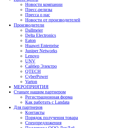
Новости компании
Пресс-релизы
Пресса о нас
Новости от производителей
Производители
Dallmeier
Delta Electronics
Eaton
Huawei Enterprise
Juniper Networks
Lenovo
UNV
Сайбер Электро
QTECH
CyberPower
Varton
МЕРОПРИЯТИЯ
Станьте нашим партнером
Регистрационная форма
Как работать с Landata
Для партнеров
Кoнтaкты
Порядок получения товара
Спецпредложения
Поддержка ООО ЛогЛаб