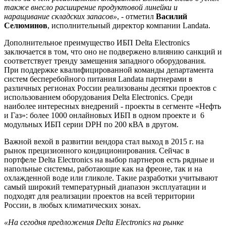
также внесло расширение продуктовой линейки и
наращивание складских запасов»
,
- отметил
Василий
Селюминов
, исполнительный директор компании Landata.
Дополнительное преимущество ИБП Delta Electronics
заключается в том, что оно не подвержено влиянию санкций и
соответствует тренду замещения западного оборудования.
При поддержке квалифицированной команды департамента
систем бесперебойного питания Landata партнерами в
различных регионах России реализованы десятки проектов с
использованием оборудования Delta Electronics. Среди
наиболее интересных внедрений - проекты в сегменте «Нефть
и Газ»: более 1000 онлайновых ИБП в одном проекте и 6
модульных ИБП серии DPH по 200 кВА в другом.
Важной вехой в развитии вендора стал выход в 2015 г. на
рынок прецизионного кондиционирования. Сейчас в
портфеле Delta Electronics на выбор партнеров есть рядные и
напольные системы, работающие как на фреоне, так и на
охлажденной воде или гликоле. Такие разработки учитывают
самый широкий температурный диапазон эксплуатации и
подходят для реализации проектов на всей территории
России, в любых климатических зонах.
«На сегодня предложения Delta Electronics на рынке