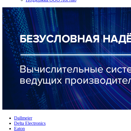
Dallmeier
Delta Electronics
Eaton