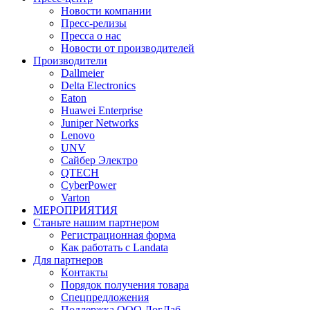
Новости компании
Пресс-релизы
Пресса о нас
Новости от производителей
Производители
Dallmeier
Delta Electronics
Eaton
Huawei Enterprise
Juniper Networks
Lenovo
UNV
Сайбер Электро
QTECH
CyberPower
Varton
МЕРОПРИЯТИЯ
Станьте нашим партнером
Регистрационная форма
Как работать с Landata
Для партнеров
Кoнтaкты
Порядок получения товара
Спецпредложения
Поддержка ООО ЛогЛаб