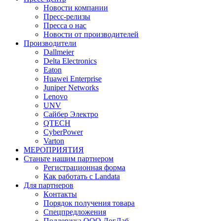
Новости компании
Пресс-релизы
Пресса о нас
Новости от производителей
Производители
Dallmeier
Delta Electronics
Eaton
Huawei Enterprise
Juniper Networks
Lenovo
UNV
Сайбер Электро
QTECH
CyberPower
Varton
МЕРОПРИЯТИЯ
Станьте нашим партнером
Регистрационная форма
Как работать с Landata
Для партнеров
Кoнтaкты
Порядок получения товара
Спецпредложения
Поддержка ООО ЛогЛаб