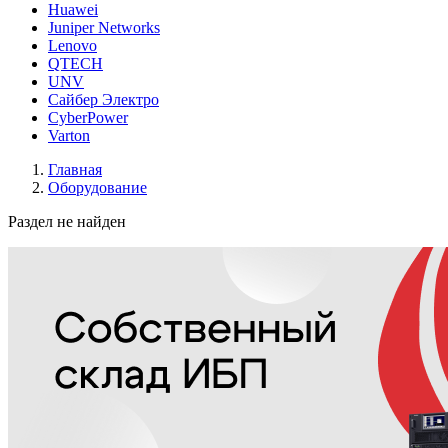
Huawei
Juniper Networks
Lenovo
QTECH
UNV
Сайбер Электро
CyberPower
Varton
Главная
Оборудование
Раздел не найден