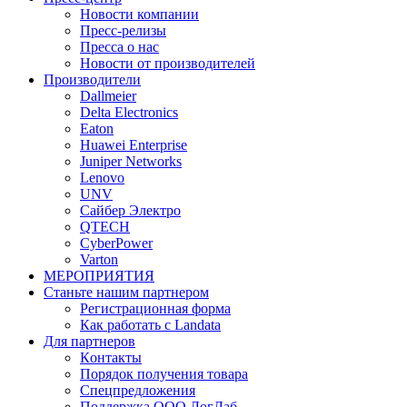
Новости компании
Пресс-релизы
Пресса о нас
Новости от производителей
Производители
Dallmeier
Delta Electronics
Eaton
Huawei Enterprise
Juniper Networks
Lenovo
UNV
Сайбер Электро
QTECH
CyberPower
Varton
МЕРОПРИЯТИЯ
Станьте нашим партнером
Регистрационная форма
Как работать с Landata
Для партнеров
Кoнтaкты
Порядок получения товара
Спецпредложения
Поддержка ООО ЛогЛаб