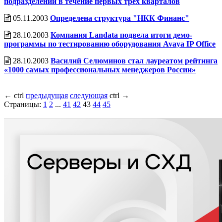
подразделений в течение первых трех кварталов
05.11.2003
Определена структура "НКК Финанс"
28.10.2003
Компания Landata подвела итоги демо-
программы по тестированию оборудования Avaya IP Office
28.10.2003
Василий Селюминов стал лауреатом рейтинга
«1000 самых профессиональных менеджеров России»
←
ctrl
предыдущая
следующая
ctrl
→
Страницы:
1
2
...
41
42
43
44
45