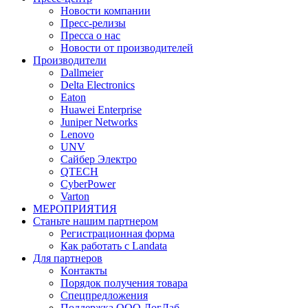
Новости компании
Пресс-релизы
Пресса о нас
Новости от производителей
Производители
Dallmeier
Delta Electronics
Eaton
Huawei Enterprise
Juniper Networks
Lenovo
UNV
Сайбер Электро
QTECH
CyberPower
Varton
МЕРОПРИЯТИЯ
Станьте нашим партнером
Регистрационная форма
Как работать с Landata
Для партнеров
Кoнтaкты
Порядок получения товара
Спецпредложения
Поддержка ООО ЛогЛаб