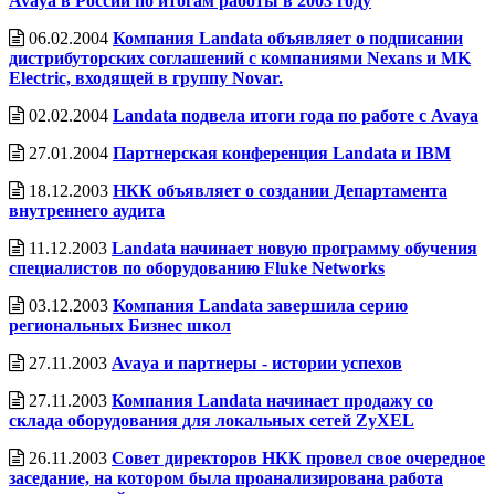
Avaya в России по итогам работы в 2003 году
06.02.2004
Компания Landata объявляет о подписании
дистрибуторских соглашений с компаниями Nexans и MK
Electric, входящей в группу Novar.
02.02.2004
Landata подвела итоги года по работе с Avaya
27.01.2004
Партнерская конференция Landata и IBM
18.12.2003
НКК объявляет о создании Департамента
внутреннего аудита
11.12.2003
Landata начинает новую программу обучения
специалистов по оборудованию Fluke Networks
03.12.2003
Компания Landata завершила серию
региональных Бизнес школ
27.11.2003
Avaya и партнеры - истории успехов
27.11.2003
Компания Landata начинает продажу со
склада оборудования для локальных сетей ZyXEL
26.11.2003
Совет директоров НКК провел свое очередное
заседание, на котором была проанализирована работа