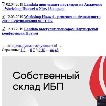
02.04.2019
Landata приглашает партнеров на Академию
– Workshop Huawei в Уфе, 18 апреля
12.03.2019
Workshop Huawei - решения по безопасности
2019. Сертификация ФСТЭК.
12.03.2019
Landata выступит спонсором Партнерской
конференции Huawei
←
ctrl
предыдущая
следующая
ctrl
→
Страницы:
1
2
...
6
7
8
9
10
...
44
45