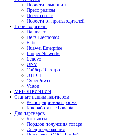
Новости компании
Пресс-релизы
Пресса о нас
Новости от производителей
Производители
Dallmeier
Delta Electronics
Eaton
Huawei Enterprise
Juniper Networks
Lenovo
UNV
Сайбер Электро
QTECH
CyberPower
Varton
МЕРОПРИЯТИЯ
Станьте нашим партнером
Регистрационная форма
Как работать с Landata
Для партнеров
Кoнтaкты
Порядок получения товара
Спецпредложения
Поддержка ООО ЛогЛаб