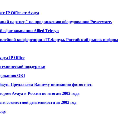
е IP Office от Avaya
вный партнер" по продвижению оборудованию Powerware.
офис компании Allied Telesyn
билейной конференции «IT-Форум. Российский рынок инфор
ya IP Office
 технической поддержки
удованию OKI
lesyn. Предлагаем Вашему вниманию фотоотчет.
ром Avaya в России по итогам 2002 года
оги совместной деятельности за 2002 год
оду.