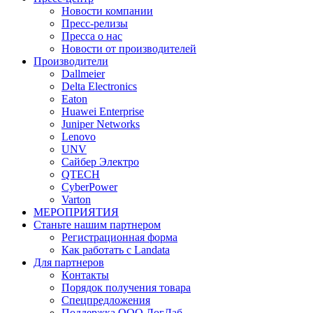
Новости компании
Пресс-релизы
Пресса о нас
Новости от производителей
Производители
Dallmeier
Delta Electronics
Eaton
Huawei Enterprise
Juniper Networks
Lenovo
UNV
Сайбер Электро
QTECH
CyberPower
Varton
МЕРОПРИЯТИЯ
Станьте нашим партнером
Регистрационная форма
Как работать с Landata
Для партнеров
Кoнтaкты
Порядок получения товара
Спецпредложения
Поддержка ООО ЛогЛаб