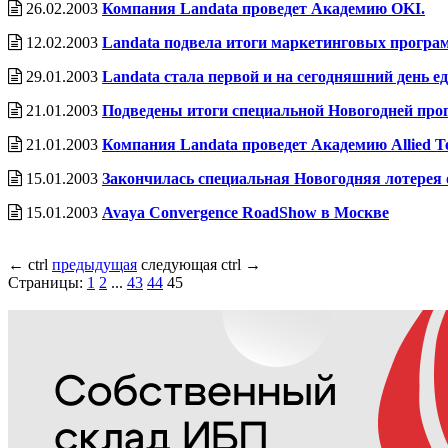
26.02.2003
Компания Landata проведет Академию OKI.
12.02.2003
Landata подвела итоги маркетинговых программ
29.01.2003
Landata стала первой и на сегодняшний день 
21.01.2003
Подведены итоги специальной Новогодней прог
21.01.2003
Компания Landata проведет Академию Allied Te
15.01.2003
Закончилась специальная Новогодняя лотерея 
15.01.2003
Avaya Convergence RoadShow в Москве
←
ctrl
предыдущая
следующая
ctrl
→
Страницы:
1
2
...
43
44
45