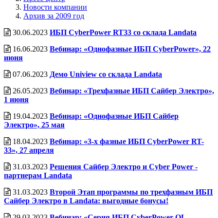
Новости компании
Архив за 2009 год
30.06.2023
ИБП CyberPower RT33 со cклада Landata
16.06.2023
Вебинар: «Однофазные ИБП CyberPower», 22
июня
07.06.2023
Демо Uniview со склада Landata
26.05.2023
Вебинар: «Трехфазные ИБП Сайбер Электро»,
1 июня
19.04.2023
Вебинар: «Однофазные ИБП Сайбер
Электро», 25 мая
18.04.2023
Вебинар: «3-х фазные ИБП CyberPower RT-
33», 27 апреля
31.03.2023
Решения Сайбер Электро и Cyber Power -
партнерам Landata
31.03.2023
Второй Этап программы по трехфазным ИБП
Сайбер Электро в Landata: выгодные бонусы!
29.03.2023
Вебинар: «Серия ИБП CyberPower OL