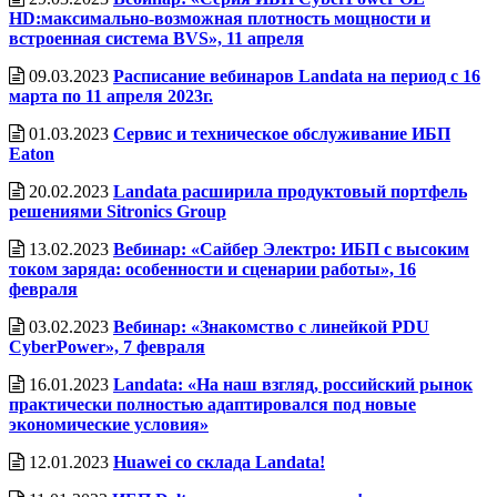
HD:максимально-возможная плотность мощности и
встроенная система BVS», 11 апреля
09.03.2023
Расписание вебинаров Landata на период с 16
марта по 11 апреля 2023г.
01.03.2023
Сервис и техническое обслуживание ИБП
Eaton
20.02.2023
Landata расширила продуктовый портфель
решениями Sitronics Group
13.02.2023
Вебинар: «Сайбер Электро: ИБП с высоким
током заряда: особенности и сценарии работы», 16
февраля
03.02.2023
Вебинар: «Знакомство с линейкой PDU
CyberPower», 7 февраля
16.01.2023
Landata: «На наш взгляд, российский рынок
практически полностью адаптировался под новые
экономические условия»
12.01.2023
Huawei со склада Landata!