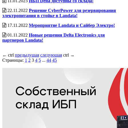
11.01.2023
ИБП Delta доступны со склада!
22.11.2022
Решение CyberPower для резервирования
электропитания в стойке в Landata!
17.11.2022
Мероприятие Landata и Сайбер Электро!
01.11.2022
Новые решения Delta Electronics для
партнеров Landata!
←
ctrl
предыдущая
следующая
ctrl
→
Страницы:
1
2
3
4
5
...
44
45