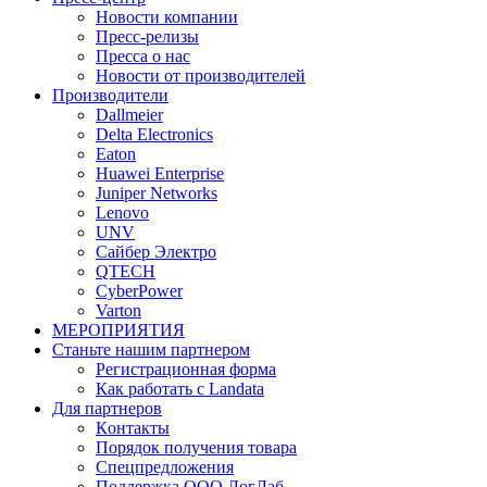
Новости компании
Пресс-релизы
Пресса о нас
Новости от производителей
Производители
Dallmeier
Delta Electronics
Eaton
Huawei Enterprise
Juniper Networks
Lenovo
UNV
Сайбер Электро
QTECH
CyberPower
Varton
МЕРОПРИЯТИЯ
Станьте нашим партнером
Регистрационная форма
Как работать с Landata
Для партнеров
Кoнтaкты
Порядок получения товара
Спецпредложения
Поддержка ООО ЛогЛаб